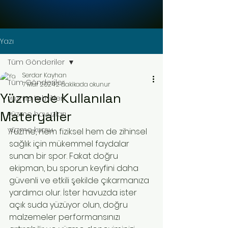
Yazı
Tüm Gönderiler
Serdar Kayhan
Tüm Gönderiler
7 Mar 2024
2 dakikada okunur
Yüzmede Kullanılan
yüzme teknikleri
Materyaller
yüzme havuzları
yüzme kursu
Yüzme, hem fiziksel hem de zihinsel 
sağlık için mükemmel faydalar 
sunan bir spor. Fakat doğru 
ekipman, bu sporun keyfini daha 
güvenli ve etkili şekilde çıkarmanıza 
yardımcı olur. İster havuzda ister 
açık suda yüzüyor olun, doğru 
malzemeler performansınızı 