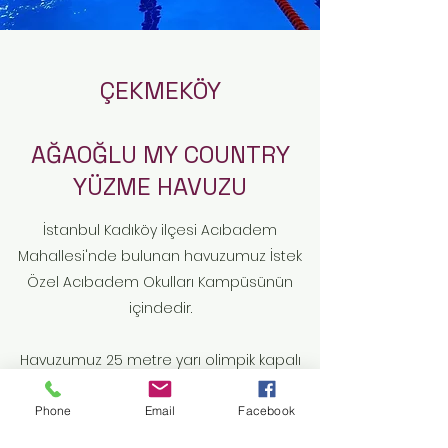
ÇEKMEKÖY
AĞAOĞLU MY COUNTRY
YÜZME HAVUZU
İstanbul Kadıköy ilçesi Acıbadem
Mahallesi'nde bulunan havuzumuz İstek
Özel Acıbadem Okulları Kampüsünün
içindedir.
Havuzumuz 25 metre yarı olimpik kapalı
yüzme havuzudur. 6 kulvarlıdır. Yetişkinlere
ve çocuklara ders verilebilmektedir.
Phone
Email
Facebook