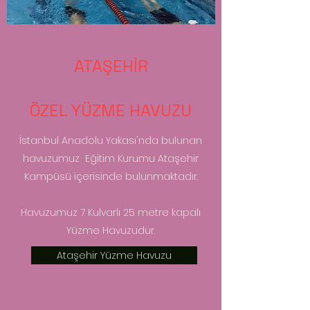
ATAŞEHİR
ÖZEL YÜZME HAVUZU
İstanbul Anadolu Yakası'nda bulunan
havuzumuz Eğitim Kurumu Ataşehir
Kampüsü içerisinde bulunmaktadır.
Havuzumuz 7 Kulvarlı 25 metre kapalı
Yüzme Havuzudur.
Ataşehir Yüzme Havuzu