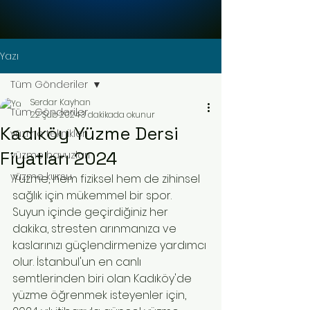
Yazı
Tüm Gönderiler
Serdar Kayhan
Tüm Gönderiler
22 Şub 2024
3 dakikada okunur
Kadıköy Yüzme Dersi
yüzme teknikleri
Fiyatları 2024
yüzme havuzları
yüzme kursu
Yüzme, hem fiziksel hem de zihinsel 
sağlık için mükemmel bir spor. 
Suyun içinde geçirdiğiniz her 
dakika, stresten arınmanıza ve 
kaslarınızı güçlendirmenize yardımcı 
olur. İstanbul'un en canlı 
semtlerinden biri olan Kadıköy'de 
yüzme öğrenmek isteyenler için, 