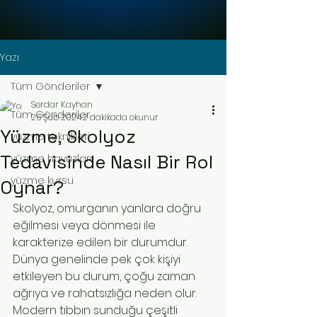
Yazı
Tüm Gönderiler
Serdar Kayhan
Tüm Gönderiler
26 Şub 2024
2 dakikada okunur
Yüzme, Skolyoz
yüzme teknikleri
Tedavisinde Nasıl Bir Rol
yüzme havuzları
yüzme kursu
Oynar?
Skolyoz, omurganın yanlara doğru 
eğilmesi veya dönmesi ile 
karakterize edilen bir durumdur. 
Dünya genelinde pek çok kişiyi 
etkileyen bu durum, çoğu zaman 
ağrıya ve rahatsızlığa neden olur. 
Modern tıbbın sunduğu çeşitli 